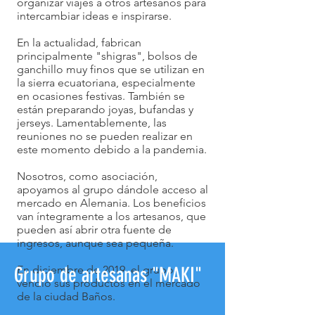
organizar viajes a otros artesanos para
intercambiar ideas e inspirarse.
En la actualidad, fabrican
principalmente "shigras", bolsos de
ganchillo muy finos que se utilizan en
la sierra ecuatoriana, especialmente
en ocasiones festivas. También se
están preparando joyas, bufandas y
jerseys. Lamentablemente, las
reuniones no se pueden realizar en
este momento debido a la pandemia.
Nosotros, como asociación,
apoyamos al grupo dándole acceso al
mercado en Alemania. Los beneficios
van íntegramente a los artesanos, que
pueden así abrir otra fuente de
ingresos, aunque sea pequeña.
Grupo de artesanas "MAKI"
En diciembre de 2019, el grupo
vendió sus productos en el mercado
de la ciudad Baños.