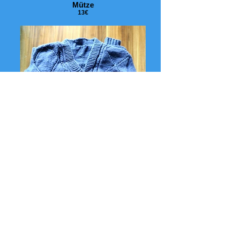
Mütze
13€
Strickjacke
25€
Mütze